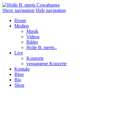
Show navigation
Hide navigation
Home
Medien
Musik
Videos
Bilder
Holle B. meets..
Live
Konzerte
vergangene Konzerte
Kontakt
Blog
Bio
Shop