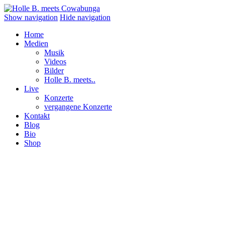
Show navigation
Hide navigation
Home
Medien
Musik
Videos
Bilder
Holle B. meets..
Live
Konzerte
vergangene Konzerte
Kontakt
Blog
Bio
Shop