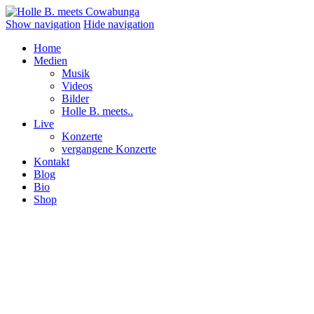
Show navigation
Hide navigation
Home
Medien
Musik
Videos
Bilder
Holle B. meets..
Live
Konzerte
vergangene Konzerte
Kontakt
Blog
Bio
Shop