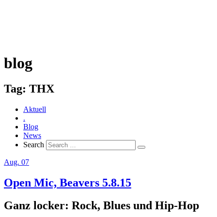
blog
Tag:
THX
Aktuell
.
Blog
News
Search
Aug. 07
Open Mic, Beavers 5.8.15
Ganz locker: Rock, Blues und Hip-Hop