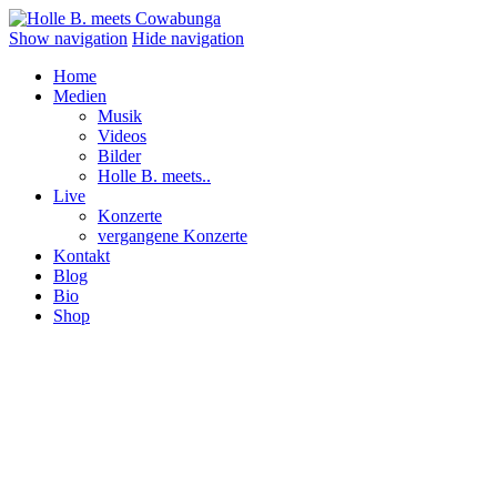
Show navigation
Hide navigation
Home
Medien
Musik
Videos
Bilder
Holle B. meets..
Live
Konzerte
vergangene Konzerte
Kontakt
Blog
Bio
Shop