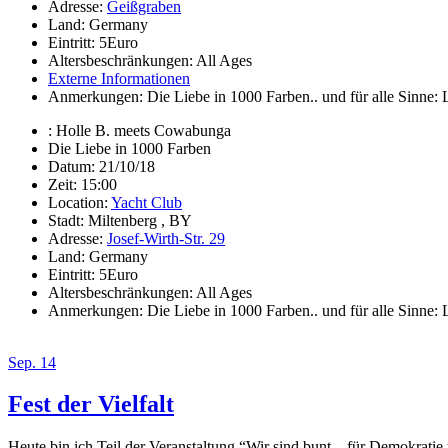
Adresse:
Geißgraben
Land:
Germany
Eintritt:
5Euro
Altersbeschränkungen:
All Ages
Externe Informationen
Anmerkungen:
Die Liebe in 1000 Farben.. und für alle Sinne
:
Holle B. meets Cowabunga
Die Liebe in 1000 Farben
Datum:
21/10/18
Zeit:
15:00
Location:
Yacht Club
Stadt:
Miltenberg , BY
Adresse:
Josef-Wirth-Str. 29
Land:
Germany
Eintritt:
5Euro
Altersbeschränkungen:
All Ages
Anmerkungen:
Die Liebe in 1000 Farben.. und für alle Sinne
Sep. 14
Fest der Vielfalt
Heute bin ich Teil der Veranstaltung “Wir sind bunt – für Demokrat