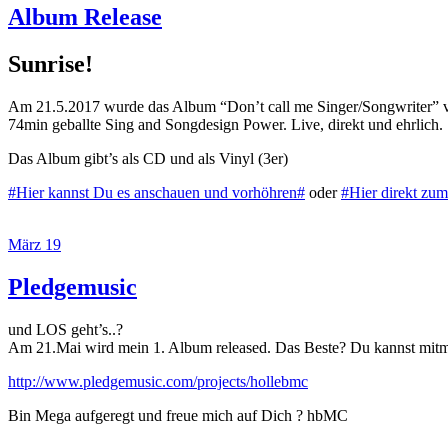
Album Release
Sunrise!
Am 21.5.2017 wurde das Album “Don’t call me Singer/Songwriter” ve
74min geballte Sing and Songdesign Power. Live, direkt und ehrlich.
Das Album gibt’s als CD und als Vinyl (3er)
#Hier kannst Du es anschauen und vorhöhren#
oder
#Hier direkt zu
März 19
Pledgemusic
und LOS geht’s..?
Am 21.Mai wird mein 1. Album released. Das Beste? Du kannst mitmache
http://www.pledgemusic.com/projects/hollebmc
Bin Mega aufgeregt und freue mich auf Dich ? hbMC