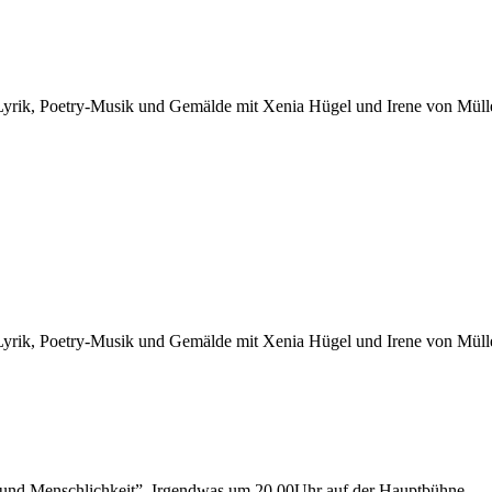
: Lyrik, Poetry-Musik und Gemälde mit Xenia Hügel und Irene von Müll
: Lyrik, Poetry-Musik und Gemälde mit Xenia Hügel und Irene von Müll
ie und Menschlichkeit”. Irgendwas um 20.00Uhr auf der Hauptbühne.