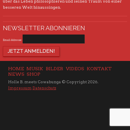
über das Leben philosophieren und seinen Traum von einer
besseren Welt hinaussingen.
NEWSLETTER ABONNIEREN
Email-Adresse:
HOME
MUSIK
BILDER
VIDEOS
KONTAKT
NEWS
SHOP
Holle B. meets Cowabunga © Copyright 2026.
Impressum
Datenschutz