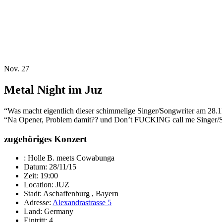
Nov. 27
Metal Night im Juz
“Was macht eigentlich dieser schimmelige Singer/Songwriter am 28.1
“Na Opener, Problem damit?? und Don’t FUCKING call me Singer/S
zugehöriges Konzert
:
Holle B. meets Cowabunga
Datum:
28/11/15
Zeit:
19:00
Location:
JUZ
Stadt:
Aschaffenburg , Bayern
Adresse:
Alexandrastrasse 5
Land:
Germany
Eintritt:
4