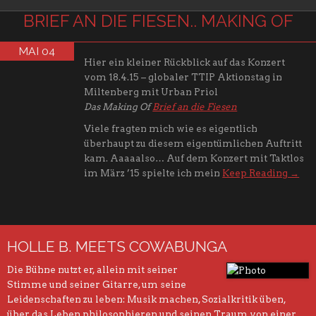
BRIEF AN DIE FIESEN.. MAKING OF
MAI 04
Hier ein kleiner Rückblick auf das Konzert
vom 18.4.15 – globaler TTIP Aktionstag in
Miltenberg mit Urban Priol
Das Making Of
Brief an die Fiesen
Viele fragten mich wie es eigentlich
überhaupt zu diesem eigentümlichen Auftritt
kam. Aaaaalso… Auf dem Konzert mit Taktlos
im März ’15 spielte ich mein
Keep Reading →
HOLLE B. MEETS COWABUNGA
Die Bühne nutzt er, allein mit seiner
Stimme und seiner Gitarre, um seine
Leidenschaften zu leben: Musik machen, Sozialkritik üben,
über das Leben philosophieren und seinen Traum von einer