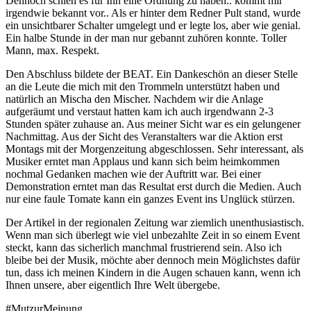
Dennoch schien es für Ihn eine Ordnung zu haben.. kommt mir
irgendwie bekannt vor.. Als er hinter dem Redner Pult stand, wurde
ein unsichtbarer Schalter umgelegt und er legte los, aber wie genial.
Ein halbe Stunde in der man nur gebannt zuhören konnte. Toller
Mann, max. Respekt.
Den Abschluss bildete der BEAT. Ein Dankeschön an dieser Stelle
an die Leute die mich mit den Trommeln unterstützt haben und
natürlich an Mischa den Mischer. Nachdem wir die Anlage
aufgeräumt und verstaut hatten kam ich auch irgendwann 2-3
Stunden später zuhause an. Aus meiner Sicht war es ein gelungener
Nachmittag. Aus der Sicht des Veranstalters war die Aktion erst
Montags mit der Morgenzeitung abgeschlossen. Sehr interessant, als
Musiker erntet man Applaus und kann sich beim heimkommen
nochmal Gedanken machen wie der Auftritt war. Bei einer
Demonstration erntet man das Resultat erst durch die Medien. Auch
nur eine faule Tomate kann ein ganzes Event ins Unglück stürzen.
Der Artikel in der regionalen Zeitung war ziemlich unenthusiastisch.
Wenn man sich überlegt wie viel unbezahlte Zeit in so einem Event
steckt, kann das sicherlich manchmal frustrierend sein. Also ich
bleibe bei der Musik, möchte aber dennoch mein Möglichstes dafür
tun, dass ich meinen Kindern in die Augen schauen kann, wenn ich
Ihnen unsere, aber eigentlich Ihre Welt übergebe.
#MutzurMeinung