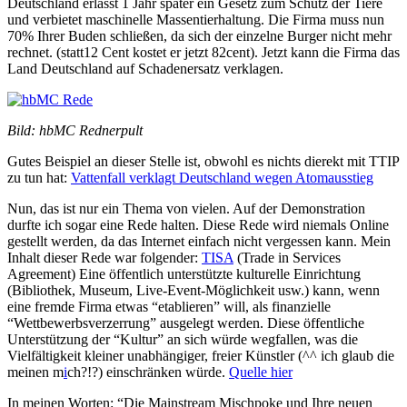
Deutschland erlässt 1 Jahr später ein Gesetz zum Schutz der Tiere
und verbietet maschinelle Massentierhaltung. Die Firma muss nun
70% Ihrer Buden schließen, da sich der einzelne Burger nicht mehr
rechnet. (statt12 Cent kostet er jetzt 82cent). Jetzt kann die Firma das
Land Deutschland auf Schadenersatz verklagen.
Bild: hbMC Rednerpult
Gutes Beispiel an dieser Stelle ist, obwohl es nichts dierekt mit TTIP
zu tun hat:
Vattenfall verklagt Deutschland wegen Atomausstieg
Nun, das ist nur ein Thema von vielen. Auf der Demonstration
durfte ich sogar eine Rede halten. Diese Rede wird niemals Online
gestellt werden, da das Internet einfach nicht vergessen kann. Mein
Inhalt dieser Rede war folgender:
TISA
(Trade in Services
Agreement) Eine öffentlich unterstützte kulturelle Einrichtung
(Bibliothek, Museum, Live-Event-Möglichkeit usw.) kann, wenn
eine fremde Firma etwas “etablieren” will, als finanzielle
“Wettbewerbsverzerrung” ausgelegt werden. Diese öffentliche
Unterstützung der “Kultur” an sich würde wegfallen, was die
Vielfältigkeit kleiner unabhängiger, freier Künstler (^^ ich glaub die
meinen m
i
ch?!?) einschränken würde.
Quelle hier
In meinen Worten: “Die Mainstream Mischpoke und Ihre neuen