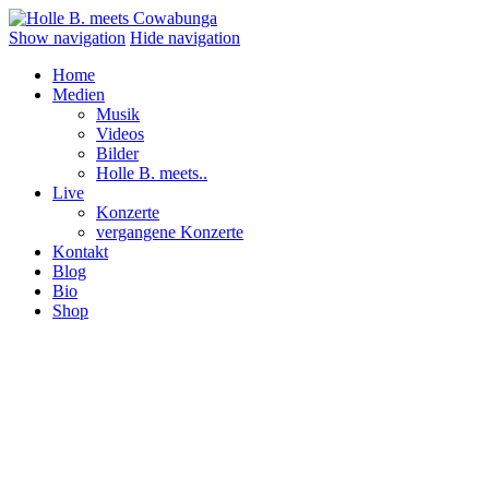
Show navigation
Hide navigation
Home
Medien
Musik
Videos
Bilder
Holle B. meets..
Live
Konzerte
vergangene Konzerte
Kontakt
Blog
Bio
Shop