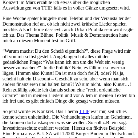
Konzert im März erzählte ich etwas über die möglichen
Auswirkungen von TTIP, falls es in voller Gänze umgesetzt wird.
Eine Woche später klingelte mein Telefon und der Veranstalter der
Demonstration rief an, ob ich nicht zwei kritische Lieder spielen
möchte. Als ich hörte dass evtl. auch Urban Priol da sein wird sagte
ich zu. Das Thema Bühne, Politik, Musik & Demonstration hatte
mich ab diesem Moment fest im Griff.
“Warum machst Du den Scheiß eigentlich?”, diese Frage wird mir
oft von mir selbst gestellt. Angefangen hat alles mit der
gedanklichen Frage: “Was kann ich tun um die Welt ein wenig
besser zu machen?”. In die Politik? Nein, es fällt mir schwer zu
lügen. Hmmm also Kunst! Da ist man doch frei?!, oder? Na ja,
scheint halt ein Discount – Geschäft zu sein, aber wenn man sich
anders finanzieren und halten kann?! Warum nicht.. also Kunst…!
Rein zufällig spielte ich damals schon eine “recht ordentliche
Gitarre” und in meinen Liedern und vor Allem in meinen Texten bin
ich frei und es gibt einfach Dinge die gesagt werden müssen.
So jetzt wurde es Konkret. Das Thema
TTIP
war mir, seit ich es
kenne schon unheimlich. Die Verhandlungen laufen im Geheimen,
die können dort auskaspern was sie wollen. So soll z.B. ein sog.
Investitionsschutz etabliert werden. Hierzu ein fiktives Beispiel:
Eine Firma aus z.B. USA will 12000 Burger Buden in Deutschland.