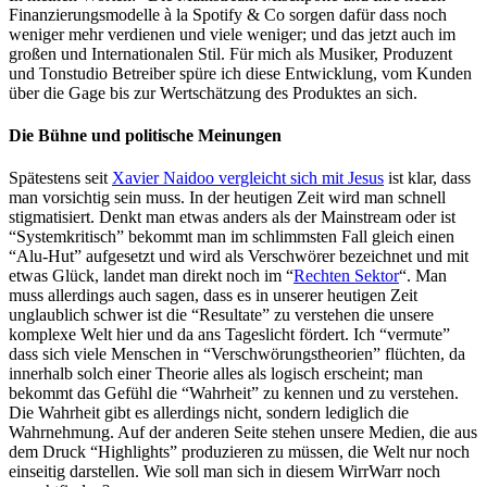
Finanzierungsmodelle à la Spotify & Co sorgen dafür dass noch
weniger mehr verdienen und viele weniger; und das jetzt auch im
großen und Internationalen Stil. Für mich als Musiker, Produzent
und Tonstudio Betreiber spüre ich diese Entwicklung, vom Kunden
über die Gage bis zur Wertschätzung des Produktes an sich.
Die Bühne und politische Meinungen
Spätestens seit
Xavier Naidoo vergleicht sich mit Jesus
ist klar, dass
man vorsichtig sein muss. In der heutigen Zeit wird man schnell
stigmatisiert. Denkt man etwas anders als der Mainstream oder ist
“Systemkritisch” bekommt man im schlimmsten Fall gleich einen
“Alu-Hut” aufgesetzt und wird als Verschwörer bezeichnet und mit
etwas Glück, landet man direkt noch im “
Rechten Sektor
“. Man
muss allerdings auch sagen, dass es in unserer heutigen Zeit
unglaublich schwer ist die “Resultate” zu verstehen die unsere
komplexe Welt hier und da ans Tageslicht fördert. Ich “vermute”
dass sich viele Menschen in “Verschwörungstheorien” flüchten, da
innerhalb solch einer Theorie alles als logisch erscheint; man
bekommt das Gefühl die “Wahrheit” zu kennen und zu verstehen.
Die Wahrheit gibt es allerdings nicht, sondern lediglich die
Wahrnehmung. Auf der anderen Seite stehen unsere Medien, die aus
dem Druck “Highlights” produzieren zu müssen, die Welt nur noch
einseitig darstellen. Wie soll man sich in diesem WirrWarr noch