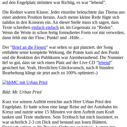
auf den Engelplatz strömten war Richtig, es war “lebend”.
Die Redner waren Klasse. Jeder einzelne beleuchtete das Thema aus
einer anderen Position heraus. Auch meine kleine Rede fügte sich
nahtlos in den Konsens ein. An dieser Stelle muss ich sagen, dass
Texte schreiben
einfach einfach
ist, im Gegensatz zu “Reden”.
Wenn die Worte in schon fertig formulierter Form vor mir verweilen,
dann fehlt mir der Flow; Punkt! und ..Hilfe…
Der “
Brief an die Fiesen
” war selten so gut platziert. der Song
entfaltete seine komplette Wirkung, die Pointe kam auf den Punkt
und die Reaktion des Publikums war Atemberaubend. Die Nummer
lief so gut, dass sie sich einen Platz auf der Live CD “
lebend
”
gesichert hat. Yeah, Herzlichen Glückwunsch, nach 8 Stunden
Bearbeitung klingt sie jetzt auch zu 100% optimiert:-)
Bild: Mr. Urban Priol
Kurz vor seinem Auftritt erreichte auch Herr Urban Priol den
Engelplatz. Er hatte schon eine lange Reise auf der Autobahn im
Kreuz und nutzte seine 15 Minuten vor dem Auftritt zum Kraft
tanken und Texte studieren. Sein Textbuch hat mich fasziniert, es
war sicherlich 2-3 cm Dick und bestand aus losen Blättern.