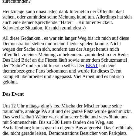
zurechtfinden?
Heutzutage kann quasi jeder, dank Internet in der Öffentlichkeit
stehen, oder zumindest seine Meinung kund tun. Allerdings hat sich
auch eine dementsprechende “Hater” – Kultur entwickelt.
Schwierige Situation, für mich zumindest;-)
All diese Gedanken.. es war ein langer Weg bis ich mich auf diese
Demonstration stellen und meine Lieder spielen konnte. Nicht
wegen der Sache an sich, sondern aus der Angst heraus mich
öffentlich zu einer Meinung zu bekennen.. zumindest in der Rede.
Das Lied Brief an die Fiesen läuft sowie unter dem Schutzmantel
der “Satire” und spricht für sich selbst. Der
BEAT
hat neue
themenbezogene Parts bekommen und wurde für dieses Event
komplett überarbeitet und angepasst. Viel Arbeit und es hat sich
gelohnt.
Das Event
Um 12 Uhr mittags ging’s los. Mischa der Mischer baute seine
traumhafte, analoge PA auf und der ganze Platz wurde geschmückt.
Das wechselhaft Wetter war auf unserer Seite und verwöhnte uns
mit Sonnenschein. Bis zu 300 Leute fanden den Weg, aus
Aschaffenburg kam sogar ein eigener Bus angereist. Das Gefühl als
die, nicht gerade leisen, Demonstrations Besucher vom Parkplatz