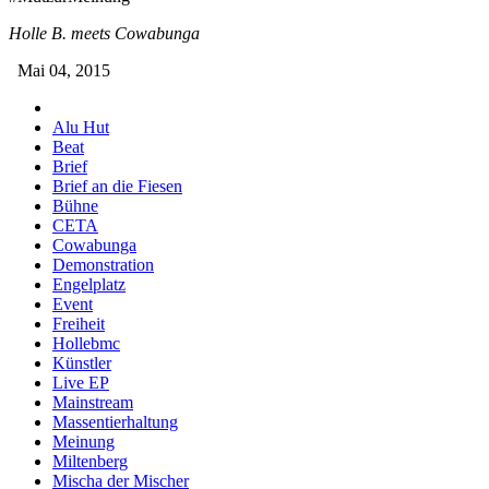
Holle B. meets Cowabunga
Mai 04, 2015
Alu Hut
Beat
Brief
Brief an die Fiesen
Bühne
CETA
Cowabunga
Demonstration
Engelplatz
Event
Freiheit
Hollebmc
Künstler
Live EP
Mainstream
Massentierhaltung
Meinung
Miltenberg
Mischa der Mischer