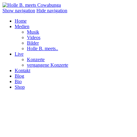
Show navigation
Hide navigation
Home
Medien
Musik
Videos
Bilder
Holle B. meets..
Live
Konzerte
vergangene Konzerte
Kontakt
Blog
Bio
Shop